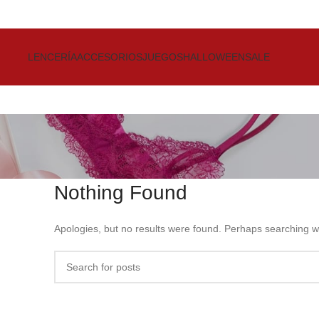
Get up to 80% Discount on Bra
LENCERÍA
ACCESORIOS
JUEGOS
HALLOWEEN
SALE
Nothing Found
Apologies, but no results were found. Perhaps searching wil