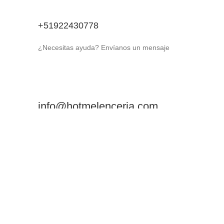
+51922430778
¿Necesitas ayuda? Envíanos un mensaje
info@hotmelenceria.com
Horario de atención:
De Lunes a Domingo de 12:00 pm a 20:00 pm
Términos y condiciones
Envíos
Pre orden
Política de Privacidad