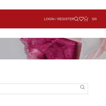
0
LOGIN / REGISTER
S/
0