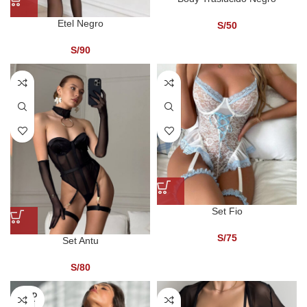
Etel Negro
S/
50
S/
90
Set Fio
S/
75
Set Antu
S/
80
SOLD
OUT