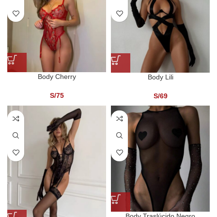
Body Cherry
Body Lili
S/
75
S/
69
Body Traslúcido Negro