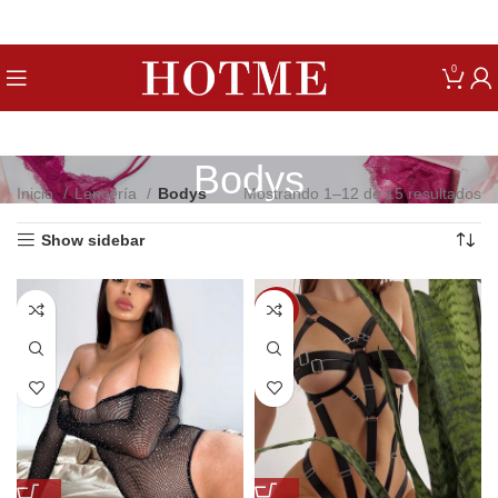
Get up to 80% Discount on Bra
0
Bodys
Inicio
Lencería
Bodys
Mostrando 1–12 de 15 resultados
Show sidebar
-10%