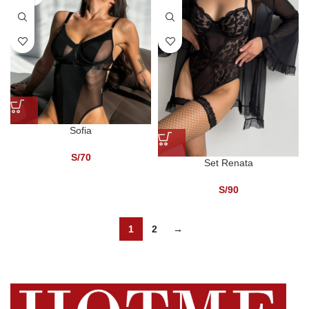
Sofia
S/
70
Set Renata
S/
90
1
2
→