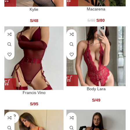
Macarena
Kylie
S/
80
S/
48
S/
89
Body Lara
Francis Vino
S/
49
S/
95
SOLD
OUT