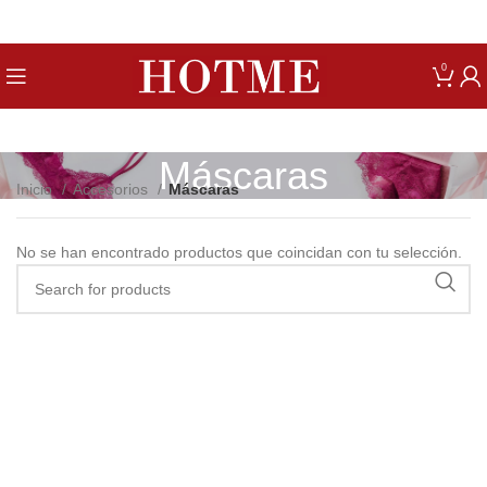
Get up to 80% Discount on Bra
0
Máscaras
Inicio
Accesorios
Máscaras
No se han encontrado productos que coincidan con tu selección.