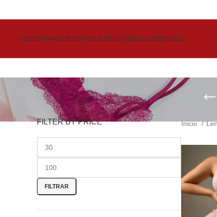
Get up to 80% Discount on Bra
LENCERÍA
ACCESORIOS
JUEGOS
HALLOWEEN
SALE
FILTER BY PRICE
Inicio
Le
FILTRAR