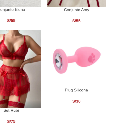
onjunto Elena
Conjunto Amy
ONAR OPCIONES
SELECCIONAR OPCIONES
S/
55
S/
55
Plug Silicona
AÑADIR AL CARRITO
S/
30
Set Rubí
ONAR OPCIONES
S/
75