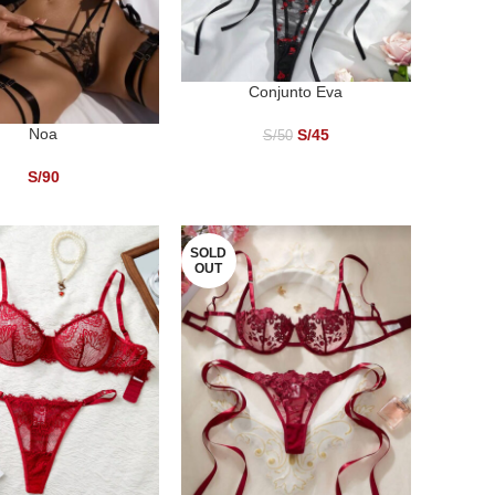
Conjunto Eva
SELECCIONAR OPCIONES
Noa
ONAR OPCIONES
S/
45
S/
50
S/
90
SOLD
OUT