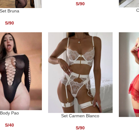
S/
90
C
SELECCI
Set Bruna
NAR OPCIONES
S/
90
Body Pao
 CARRITO
Set Carmen Blanco
SELECCIONAR OPCIONES
SELECCI
S/
40
S/
90