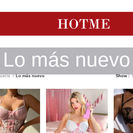
Lo más nuevo
ncería
Lo más nuevo
Show