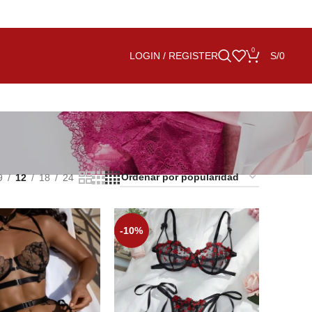
0
LOGIN / REGISTER
S/
0
9
12
18
24
-10%