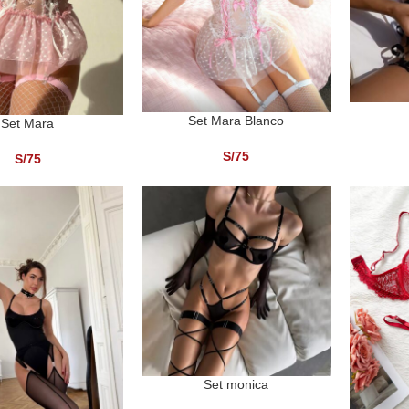
SELECCI
Set Mara Blanco
SELECCIONAR OPCIONES
Set Mara
NAR OPCIONES
S/
75
S/
75
Set monica
SELECCIONAR OPCIONES