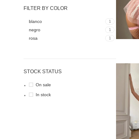
FILTER BY COLOR
blanco
1
negro
1
rosa
1
SELECCIO
STOCK STATUS
On sale
In stock