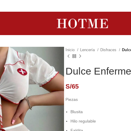
Inicio
Lencería
Disfraces
Dulc
Dulce Enferme
S/
65
Piezas
Blusita
Hilo regulable
Faldita