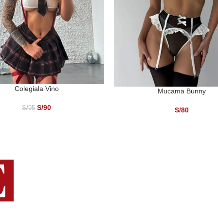
Colegiala Vino
ONAR OPCIONES
Mucama Bunny
SELECCIONAR OPCIONES
S/
90
S/
95
S/
80