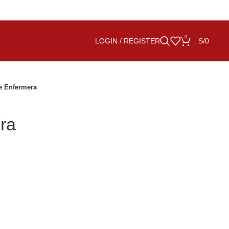
0
LOGIN / REGISTER
S/
0
e Enfermera
ra