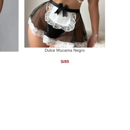
Dulce Mucama Negro
SELECCIONAR OPCIONES
SELECCI
S/
85