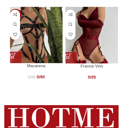
-10%
Macarena
Francis Vino
S/
80
S/
95
S/
89