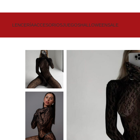
Get up to 80% Discount on Bra
LENCERÍA
ACCESORIOS
JUEGOS
HALLOWEEN
SALE