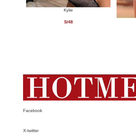
Kylie
SELECCIONAR OPCIONES
AÑADIR A
S/
48
Facebook
X-twitter