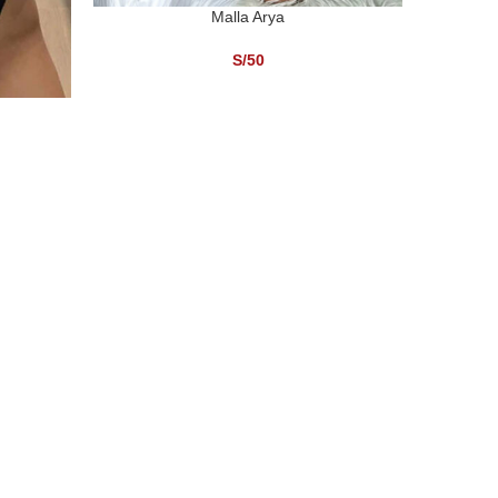
Malla Arya
AÑADIR AL CARRITO
S/
50
LEER MÁ