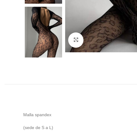
Click to enlarge
Malla spandex
(sede de S a L)