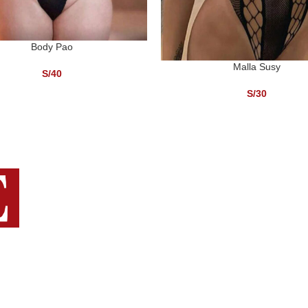
Body Pao
L CARRITO
Malla Susy
AÑADIR AL CARRITO
S/
40
S/
30