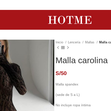
Inicio
Lencería
Mallas
Malla c
Malla carolina
S/
50
Malla spandex
(sede de S a L)
No incluye ropa íntima