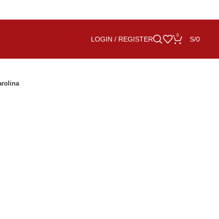
0
LOGIN / REGISTER
S/
0
arolina