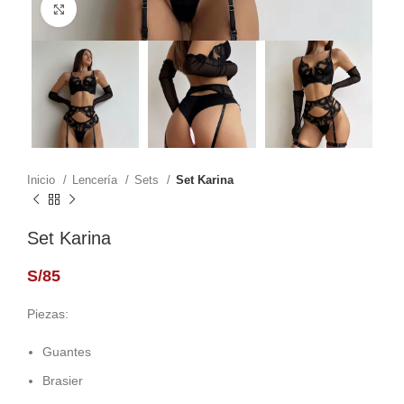
Click to enlarge
Inicio
Lencería
Sets
Set Karina
Set Karina
S/
85
Piezas:
Guantes
Brasier