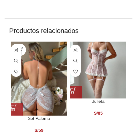
Productos relacionados
SOLD
SO
OUT
O
Julieta
S/
85
Set Paloma
S/
59