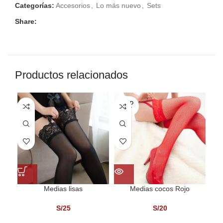
Categorías:
Accesorios
,
Lo más nuevo
,
Sets
Share:
Productos relacionados
SOLD
-2
OUT
Medias lisas
Medias cocos Rojo
S/
25
S/
20