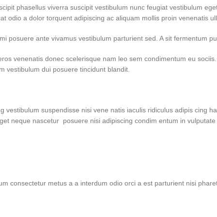
pit phasellus viverra suscipit vestibulum nunc feugiat vestibulum ege
rat odio a dolor torquent adipiscing ac aliquam mollis proin venenatis u
ce mi posuere ante vivamus vestibulum parturient sed. A sit fermentum
l eros venenatis donec scelerisque nam leo sem condimentum eu sociis.
vestibulum dui posuere tincidunt blandit.
g vestibulum suspendisse nisi vene natis iaculis ridiculus adipis cing h
eget neque nascetur posuere nisi adipiscing condim entum in vulputate 
lum consectetur metus a a interdum odio orci a est parturient nisi phar