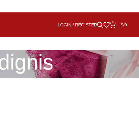
0
LOGIN / REGISTER
S/
0
dignis