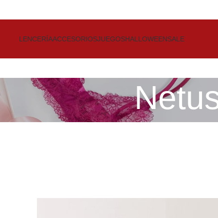
Get up to 80% Discount on Bra
LENCERÍA
ACCESORIOS
JUEGOS
HALLOWEEN
SALE
Netus