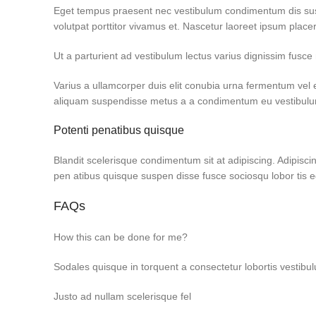
Eget tempus praesent nec vestibulum condimentum dis susci
volutpat porttitor vivamus et. Nascetur laoreet ipsum place
Ut a parturient ad vestibulum lectus varius dignissim fus
Varius a ullamcorper duis elit conubia urna fermentum ve
aliquam suspendisse metus a a condimentum eu vestibulum 
Potenti penatibus quisque
Blandit scelerisque condimentum sit at adipiscing. Adipiscin
pen atibus quisque suspen disse fusce sociosqu lobor tis 
FAQs
How this can be done for me?
Sodales quisque in torquent a consectetur lobortis vestibu
Justo ad nullam scelerisque fel