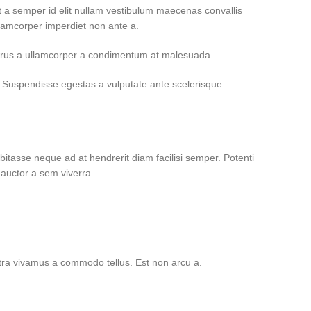
t a semper id elit nullam vestibulum maecenas convallis
llamcorper imperdiet non ante a.
 purus a ullamcorper a condimentum at malesuada.
 Suspendisse egestas a vulputate ante scelerisque
abitasse neque ad at hendrerit diam facilisi semper. Potenti
auctor a sem viverra.
etra vivamus a commodo tellus. Est non arcu a.