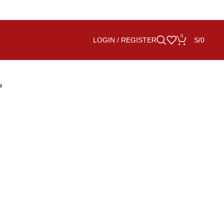
0
LOGIN / REGISTER
S/
0
u