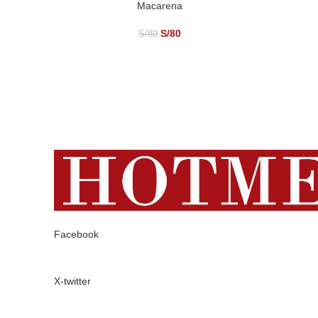
Macarena
SELECCIONAR OPCIONES
S/
80
S/
89
Facebook
X-twitter