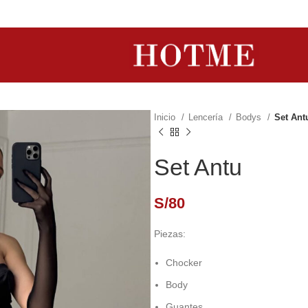
Inicio
Lencería
Bodys
Set Ant
Set Antu
S/
80
Piezas:
Chocker
Body
Guantes