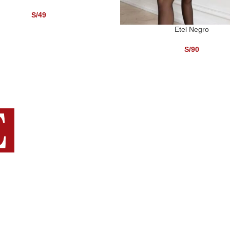
S/
49
Etel Negro
SELECCIONAR OPCIONES
S/
90