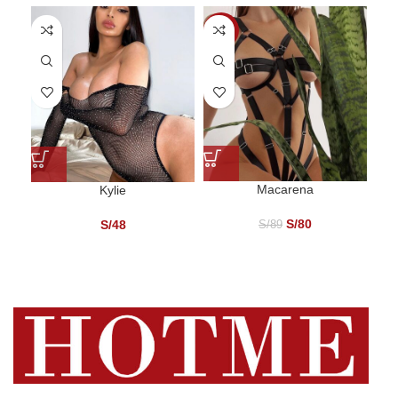
-10%
Macarena
Kylie
S/
80
S/
48
S/
89