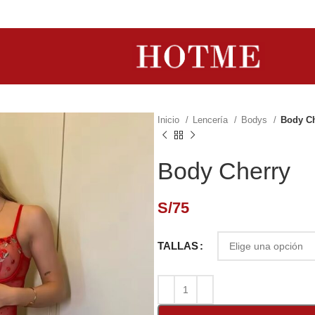
Inicio
Lencería
Bodys
Body Ch
Body Cherry
S/
75
TALLAS