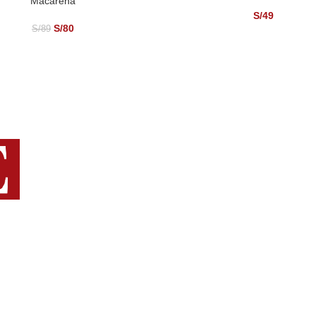
Macarena
ONAR OPCIONES
S/
49
S/
80
S/
89