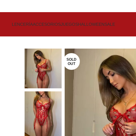
Get up to 80% Discount on Bra
LENCERÍA
ACCESORIOS
JUEGOS
HALLOWEEN
SALE
SOLD
OUT