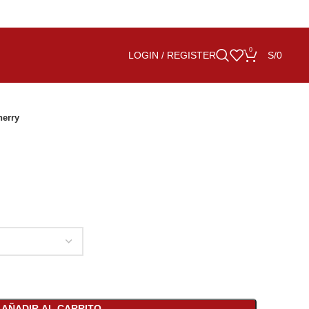
0
LOGIN / REGISTER
S/
0
erry
AÑADIR AL CARRITO