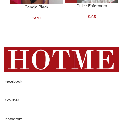
Dulce Enfermera
Coneja Black
S/
65
S/
70
Facebook
X-twitter
Instagram