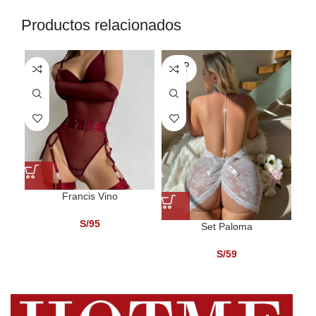
Productos relacionados
SOLD
SO
OUT
O
Francis Vino
S/
95
Set Paloma
S/
59