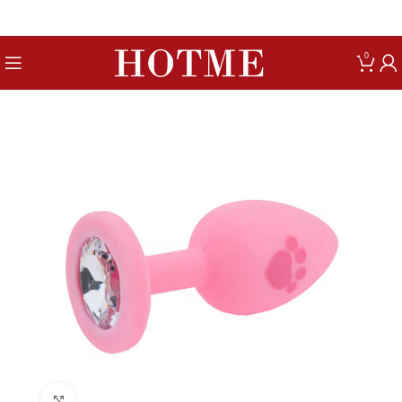
Get up to 80% Discount on Bra
0
Click to enlarge