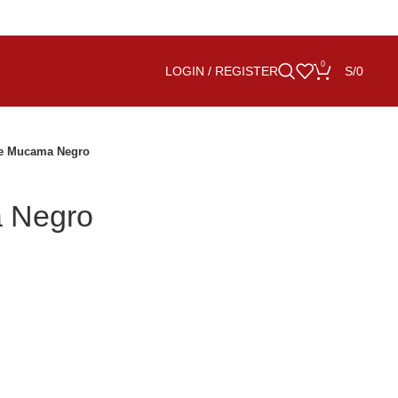
0
LOGIN / REGISTER
S/
0
e Mucama Negro
 Negro