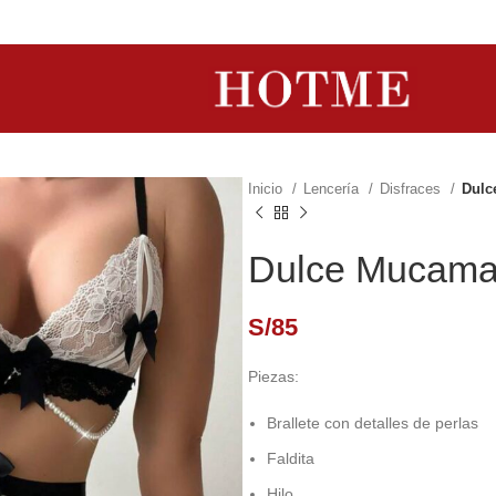
Inicio
Lencería
Disfraces
Dulc
Dulce Mucama
S/
85
Piezas:
Brallete con detalles de perlas
Faldita
Hilo