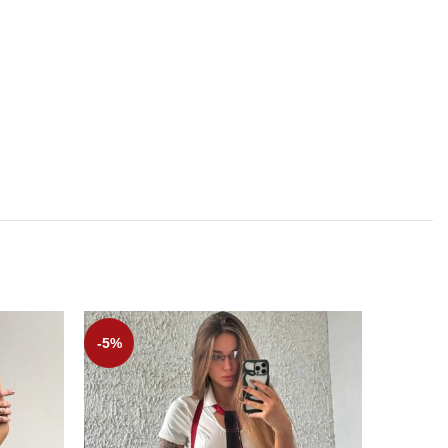
SOLD
-5%
OUT