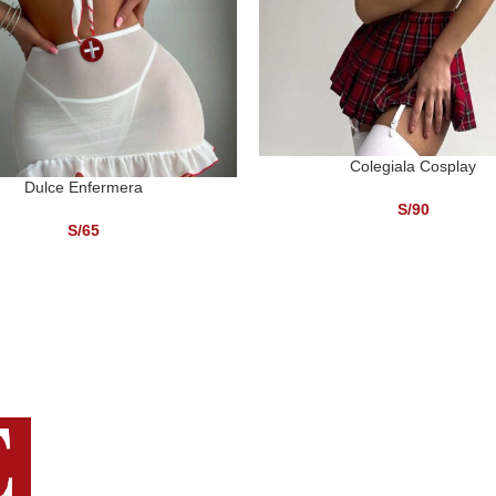
Colegiala Cosplay
SELECCIONAR OPCIONES
Dulce Enfermera
ONAR OPCIONES
S/
90
S/
65