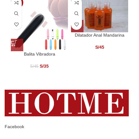
-22%
Dilatador Anal Mandarina
S/
45
Balita Vibradora
V
S/
35
S/
45
Facebook