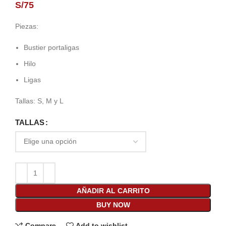
S/
75
Piezas:
Bustier portaligas
Hilo
Ligas
Tallas: S, M y L
TALLAS
AÑADIR AL CARRITO
BUY NOW
Compare
Add to wishlist