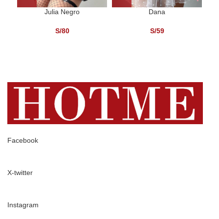
Julia Negro
Dana
S/
80
S/
59
Facebook
X-twitter
Instagram