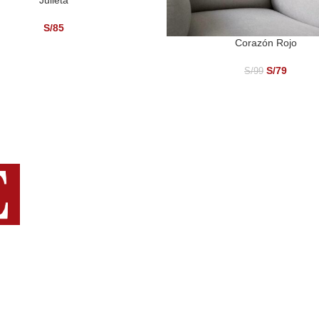
S/
85
Corazón Rojo
SELECCIONAR OPCIONES
S/
79
S/
99