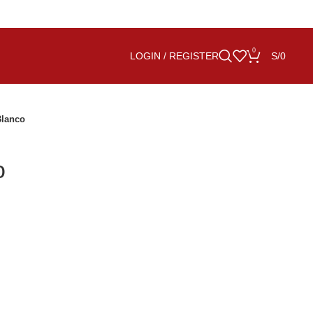
0
LOGIN / REGISTER
S/
0
Blanco
o