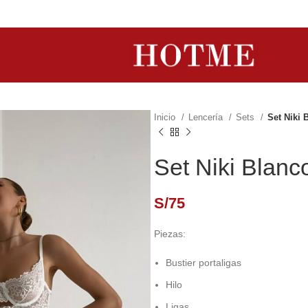
Inicio
Lencería
Sets
Set Niki 
Set Niki Blanc
S/
75
Piezas:
Bustier portaligas
Hilo
Ligas