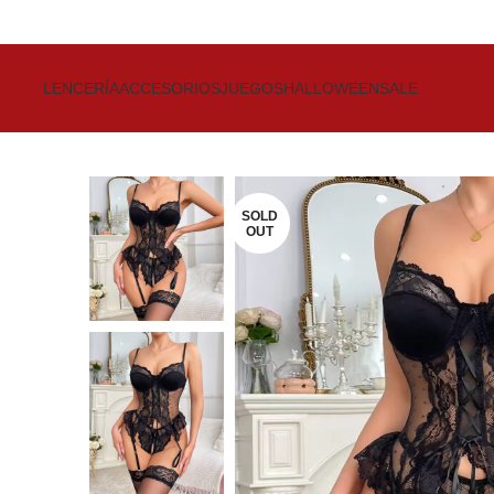
Get up to 80% Discount on Bra
LENCERÍA
ACCESORIOS
JUEGOS
HALLOWEEN
SALE
SOLD
OUT