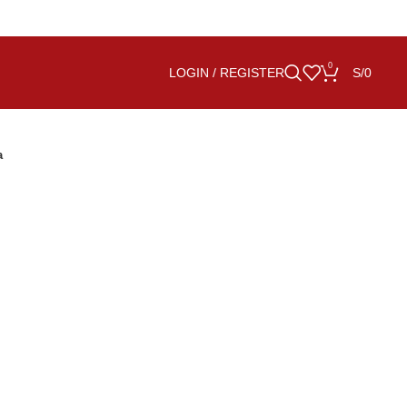
0
LOGIN / REGISTER
S/
0
a