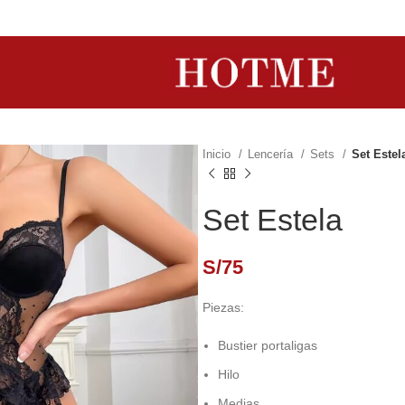
Inicio
Lencería
Sets
Set Estel
Set Estela
S/
75
Piezas:
Bustier portaligas
Hilo
Medias