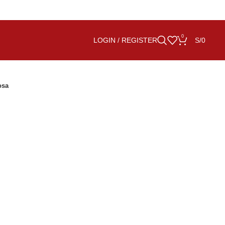
0
LOGIN / REGISTER
S/
0
osa