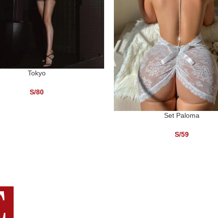
Tokyo
ONAR OPCIONES
S/
80
Set Paloma
SELECCIONAR OPCIONES
S/
59