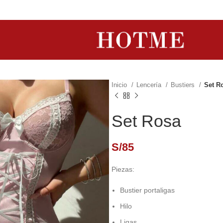
Inicio
Lencería
Bustiers
Set R
Set Rosa
S/
85
Piezas:
Bustier portaligas
Hilo
Ligas